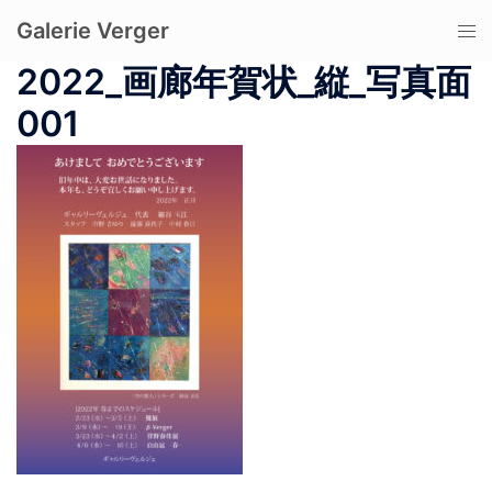
コ
Galerie Verger
ト
ン
グ
テ
2022_画廊年賀状_縦_写真面
ル
ン
001
メ
ツ
ニ
へ
ュ
ス
ー
キ
ッ
プ