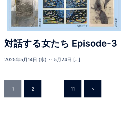
対話する女たち Episode-3
2025年5月14日 (水) ～ 5月24日 […]
投
1
2
…
11
>
稿
の
ペ
ー
ジ