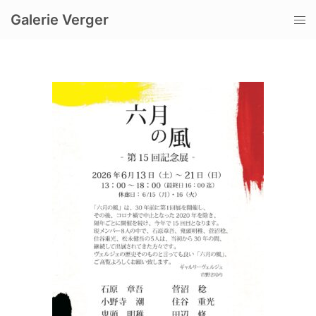
コ
Galerie Verger
ト
ン
グ
テ
ル
ン
メ
ツ
ニ
へ
ュ
ス
ー
キ
ッ
プ