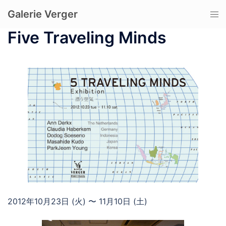
コ
Galerie Verger
ト
ン
グ
テ
Five Traveling Minds
ル
ン
メ
ツ
ニ
へ
ュ
ス
ー
キ
ッ
プ
2012年10月23日 (火) 〜 11月10日 (土)