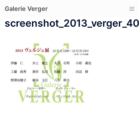
コ
Galerie Verger
ト
ン
グ
テ
screenshot_2013_verger_4
ル
ン
メ
ツ
ニ
へ
ュ
ス
ー
キ
ッ
プ