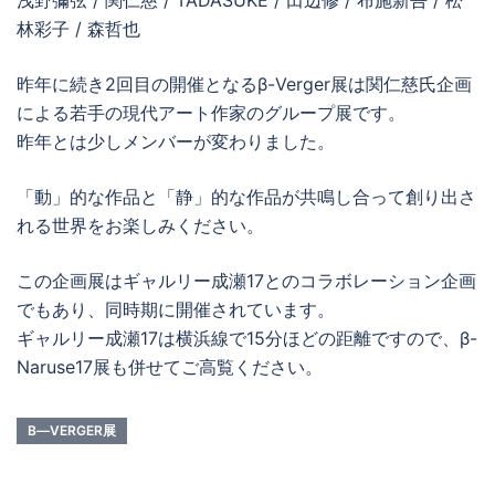
浅野彌弦 / 関仁慈 / TADASUKE / 田辺修 / 布施新吾 / 松
林彩子 / 森哲也
昨年に続き2回目の開催となるβ-Verger展は関仁慈氏企画
による若手の現代アート作家のグループ展です。
昨年とは少しメンバーが変わりました。
「動」的な作品と「静」的な作品が共鳴し合って創り出さ
れる世界をお楽しみください。
この企画展はギャルリー成瀬17とのコラボレーション企画
でもあり、同時期に開催されています。
ギャルリー成瀬17は横浜線で15分ほどの距離ですので、β-
Naruse17展も併せてご高覧ください。
Β―VERGER展