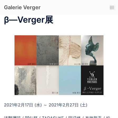
コ
Galerie Verger
ト
ン
グ
テ
β―Verger展
ル
ン
メ
ツ
ニ
へ
ュ
ス
ー
キ
ッ
プ
2021年2月17日 (水) ～ 2021年2月27日 (土)