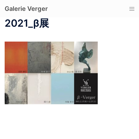
コ
Galerie Verger
ト
ン
グ
テ
2021_β展
ル
ン
メ
ツ
ニ
へ
ュ
ス
ー
キ
ッ
プ