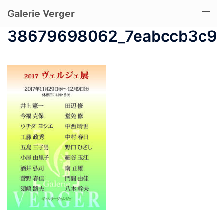
コ
Galerie Verger
ト
ン
グ
テ
38679698062_7eabccb3c9
ル
ン
メ
ツ
ニ
へ
ュ
ス
ー
キ
ッ
プ