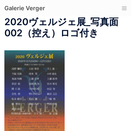
コ
Galerie Verger
ト
ン
グ
テ
2020ヴェルジェ展_写真面
ル
ン
002（控え）ロゴ付き
メ
ツ
ニ
へ
ュ
ス
ー
キ
ッ
プ