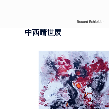
コ
ン
テ
Recent Exhibition
ン
中西晴世展
ツ
へ
ス
キ
ッ
プ