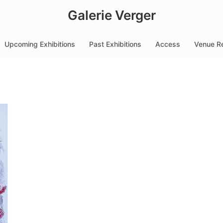
Galerie Verger
Upcoming Exhibitions
Past Exhibitions
Access
Venue Re