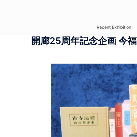
コ
ン
テ
Recent Exhibition
ン
開廊25周年記念企画 今
ツ
へ
ス
キ
ッ
プ