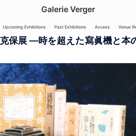
Galerie Verger
Upcoming Exhibitions
Past Exhibitions
Access
Venue Re
福克保展 ―時を超えた寫眞機と本