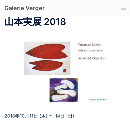
コ
Galerie Verger
ト
ン
グ
テ
山本実展 2018
ル
ン
メ
ツ
ニ
へ
ュ
ス
ー
キ
ッ
プ
2018年10月11日 (木) 〜 14日 (日)