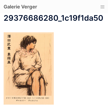
コ
Galerie Verger
ト
ン
グ
テ
29376686280_1c19f1da50
ル
ン
メ
ツ
ニ
へ
ュ
ス
ー
キ
ッ
プ