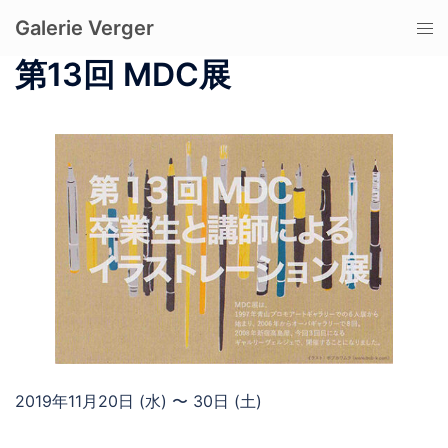
コ
Galerie Verger
ト
ン
グ
テ
第13回 MDC展
ル
ン
メ
ツ
ニ
へ
ュ
ス
ー
キ
ッ
プ
2019年11月20日 (水) 〜 30日 (土)