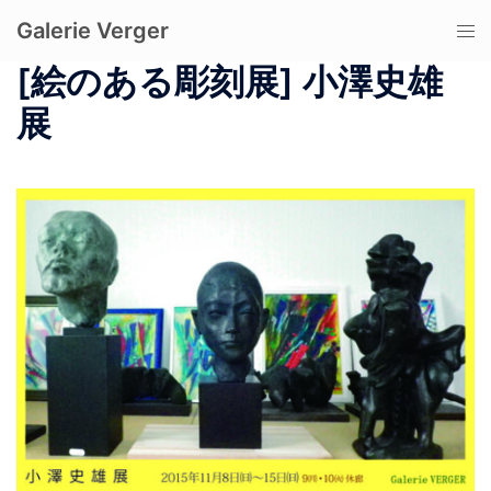
コ
Galerie Verger
ト
ン
グ
テ
[絵のある彫刻展] 小澤史雄
ル
ン
展
メ
ツ
ニ
へ
ュ
ス
ー
キ
ッ
プ