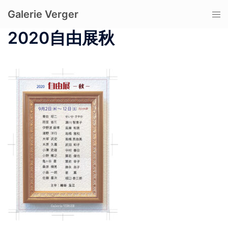
コ
Galerie Verger
ト
ン
グ
テ
2020自由展秋
ル
ン
メ
ツ
ニ
へ
ュ
ス
ー
キ
ッ
プ