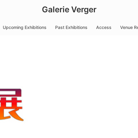
Galerie Verger
Upcoming Exhibitions
Past Exhibitions
Access
Venue Re