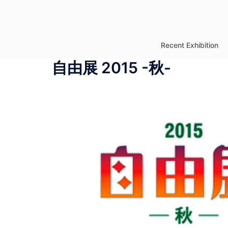
コ
ン
テ
Recent Exhibition
ン
自由展 2015 -秋-
ツ
へ
ス
キ
ッ
プ