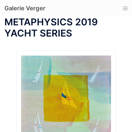
コ
Galerie Verger
ト
ン
グ
テ
METAPHYSICS 2019
ル
ン
YACHT SERIES
メ
ツ
ニ
へ
ュ
ス
ー
キ
ッ
プ