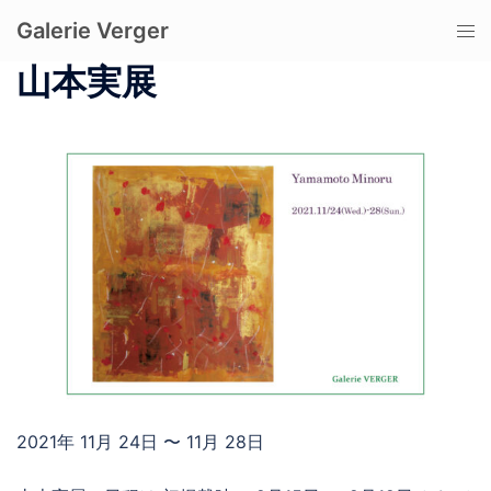
コ
Galerie Verger
ト
ン
グ
テ
山本実展
ル
ン
メ
ツ
ニ
へ
ュ
ス
ー
キ
ッ
プ
2021年 11月 24日 〜 11月 28日