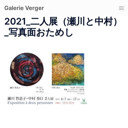
コ
Galerie Verger
ト
ン
グ
テ
2021_二人展（瀬川と中村）
ル
ン
_写真面おためし
メ
ツ
ニ
へ
ュ
ス
ー
キ
ッ
プ