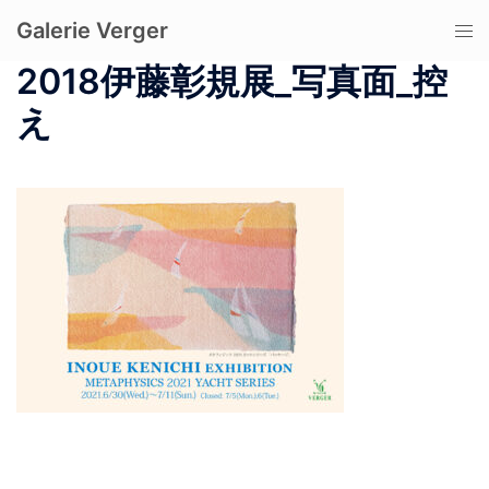
コ
Galerie Verger
ト
ン
グ
テ
2018伊藤彰規展_写真面_控
ル
ン
え
メ
ツ
ニ
へ
ュ
ス
ー
キ
ッ
プ