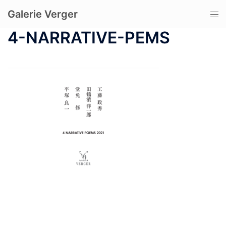
コ
Galerie Verger
ト
ン
グ
テ
4-NARRATIVE-PEMS
ル
ン
メ
ツ
ニ
へ
ュ
ス
ー
キ
ッ
プ