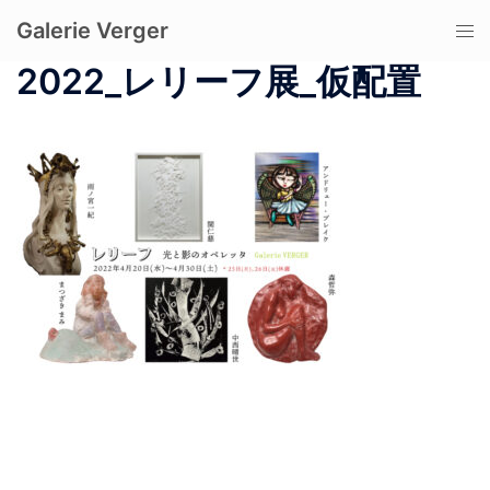
コ
Galerie Verger
ト
ン
グ
テ
2022_レリーフ展_仮配置
ル
ン
メ
ツ
ニ
へ
ュ
ス
ー
キ
ッ
プ