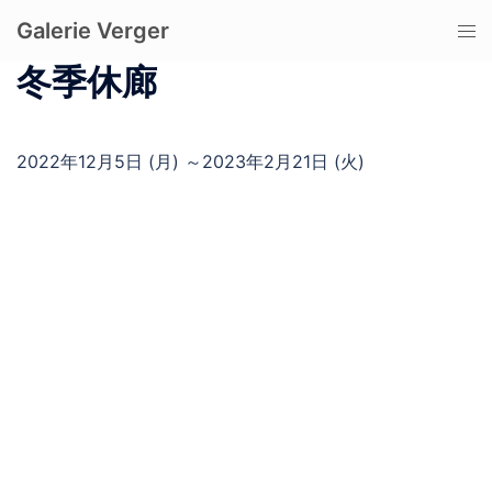
コ
Galerie Verger
ト
ン
グ
テ
冬季休廊
ル
ン
メ
ツ
ニ
へ
2022年12月5日 (月) ～2023年2月21日 (火)
ュ
ス
ー
キ
ッ
プ