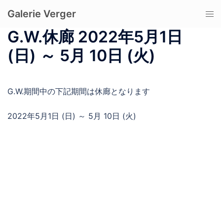
コ
Galerie Verger
ト
ン
グ
テ
G.W.休廊 2022年5月1日
ル
ン
(日) ～ 5月 10日 (火)
メ
ツ
ニ
へ
ュ
ス
ー
G.W.期間中の下記期間は休廊となります
キ
ッ
2022年5月1日 (日) ～ 5月 10日 (火)
プ