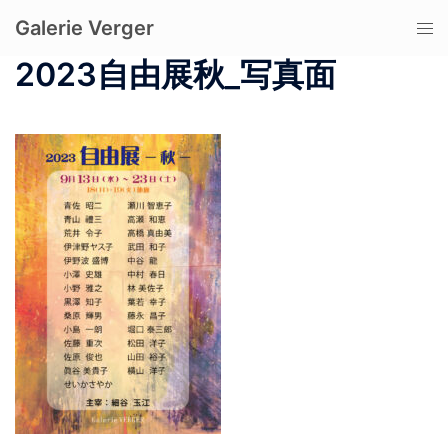
コ
Galerie Verger
ト
ン
グ
テ
2023自由展秋_写真面
ル
ン
メ
ツ
ニ
へ
ュ
ス
ー
キ
ッ
プ