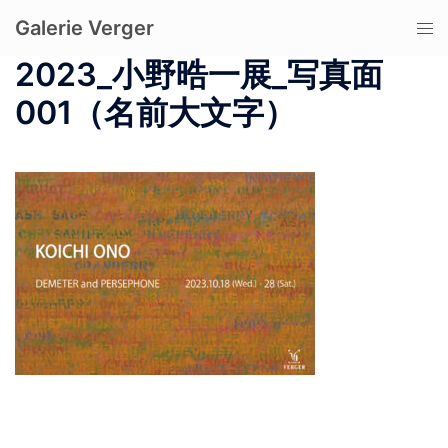
コ
Galerie Verger
ト
ン
グ
テ
2023_小野晧一展_写真面
ル
ン
001（名前大文字）
メ
ツ
ニ
へ
ュ
ス
ー
キ
ッ
プ