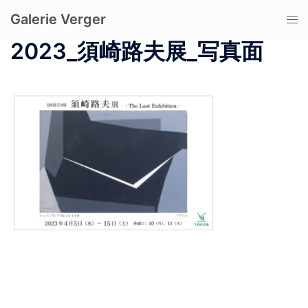
コ
Galerie Verger
ト
ン
グ
テ
2023_須崎路夫展_写真面
ル
ン
メ
ツ
ニ
へ
ュ
ス
ー
キ
ッ
プ