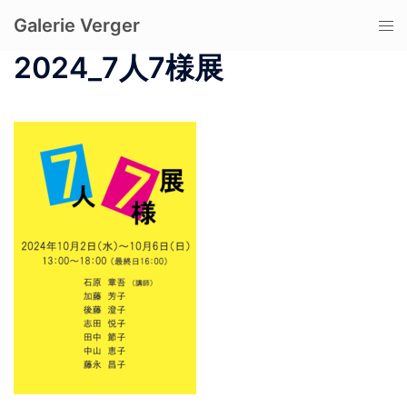
コ
Galerie Verger
ト
ン
グ
テ
2024_7人7様展
ル
ン
メ
ツ
ニ
へ
ュ
ス
ー
キ
ッ
プ