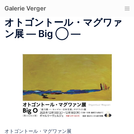
コ
Galerie Verger
ト
ン
グ
テ
オトゴントール・マグワァ
ル
ン
ン展 ― Big ◯ ―
メ
ツ
ニ
へ
ュ
ス
ー
キ
ッ
プ
オトゴントール・マグワァン展