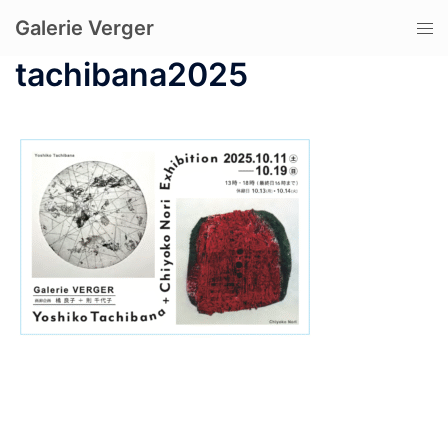
コ
Galerie Verger
ト
ン
グ
テ
tachibana2025
ル
ン
メ
ツ
ニ
へ
ュ
ス
ー
キ
ッ
プ