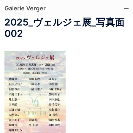
コ
Galerie Verger
ト
ン
グ
テ
2025_ヴェルジェ展_写真面
ル
ン
002
メ
ツ
ニ
へ
ュ
ス
ー
キ
ッ
プ