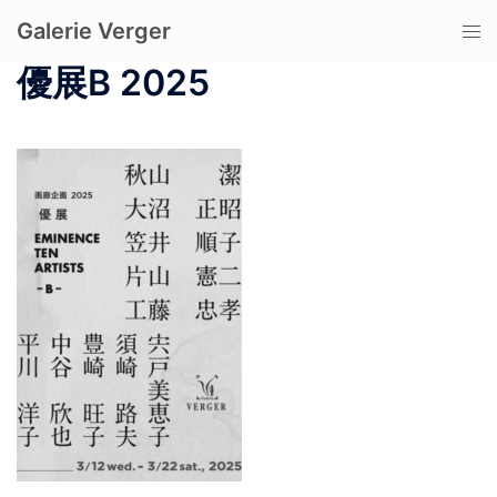
コ
Galerie Verger
ト
ン
グ
テ
優展B 2025
ル
ン
メ
ツ
ニ
へ
ュ
ス
ー
キ
ッ
プ