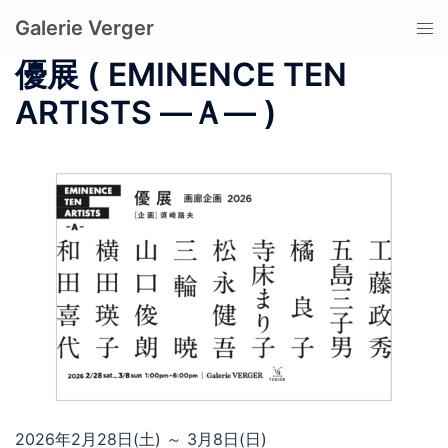
コ
Galerie Verger
ト
ン
グ
テ
優展 ( EMINENCE TEN
ル
ン
ARTISTS ―Ａ― )
メ
ツ
ニ
へ
ュ
ス
ー
キ
ッ
プ
2026年2月28日(土) ～ 3月8日(日)