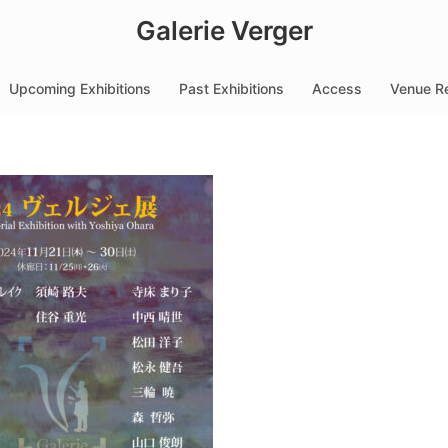
Galerie Verger
Upcoming Exhibitions
Past Exhibitions
Access
Venue Re