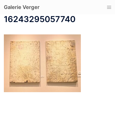
コ
Galerie Verger
ト
ン
グ
テ
16243295057740
ル
ン
メ
ツ
ニ
へ
ュ
ス
ー
キ
ッ
プ