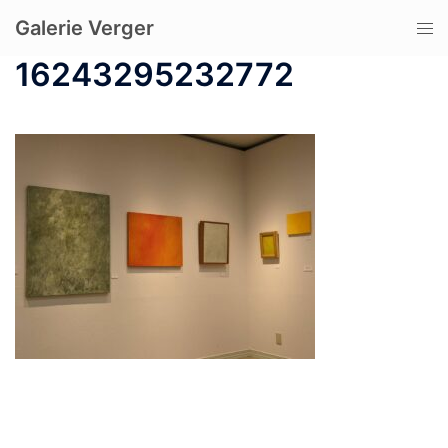
コ
Galerie Verger
ト
ン
グ
テ
16243295232772
ル
ン
メ
ツ
ニ
へ
ュ
ス
ー
キ
ッ
プ