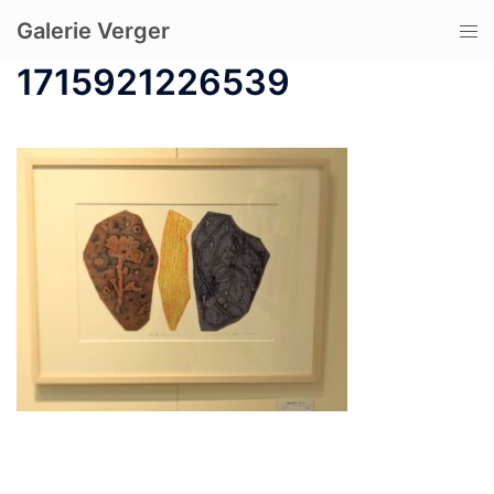
コ
Galerie Verger
ト
ン
グ
テ
1715921226539
ル
ン
メ
ツ
ニ
へ
ュ
ス
ー
キ
ッ
プ