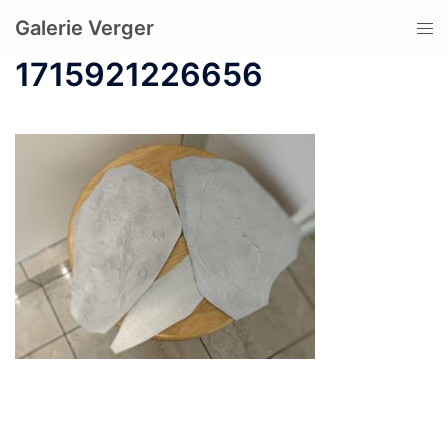
コ
Galerie Verger
ト
ン
グ
テ
1715921226656
ル
ン
メ
ツ
ニ
へ
ュ
ス
ー
キ
ッ
プ