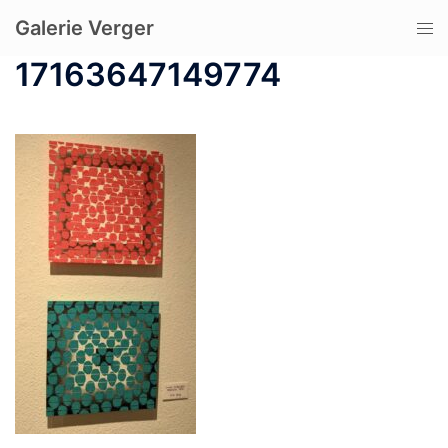
コ
Galerie Verger
ト
ン
グ
テ
17163647149774
ル
ン
メ
ツ
ニ
へ
ュ
ス
ー
キ
ッ
プ