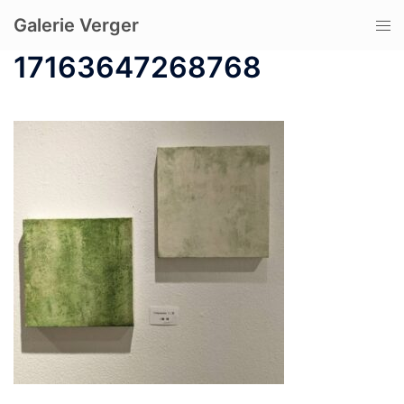
コ
Galerie Verger
ト
ン
グ
テ
17163647268768
ル
ン
メ
ツ
ニ
へ
ュ
ス
ー
キ
ッ
プ