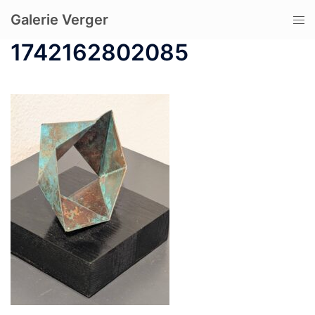
コ
Galerie Verger
ト
ン
グ
テ
1742162802085
ル
ン
メ
ツ
ニ
へ
ュ
ス
ー
キ
ッ
プ