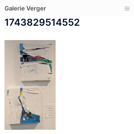
コ
Galerie Verger
ト
ン
グ
テ
1743829514552
ル
ン
メ
ツ
ニ
へ
ュ
ス
ー
キ
ッ
プ