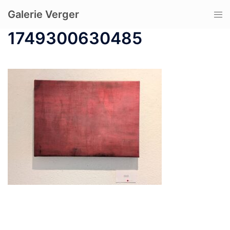
コ
Galerie Verger
ト
ン
グ
テ
1749300630485
ル
ン
メ
ツ
ニ
へ
ュ
ス
ー
キ
ッ
プ