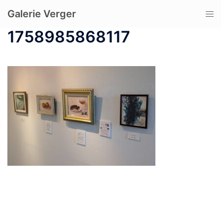
コ
Galerie Verger
ト
ン
グ
テ
1758985868117
ル
ン
メ
ツ
ニ
へ
ュ
ス
ー
キ
ッ
プ