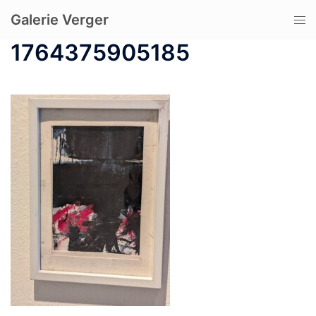
コ
Galerie Verger
ト
ン
グ
テ
1764375905185
ル
ン
メ
ツ
ニ
へ
ュ
ス
ー
キ
ッ
プ