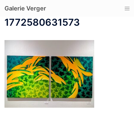
コ
Galerie Verger
ト
ン
グ
テ
1772580631573
ル
ン
メ
ツ
ニ
へ
ュ
ス
ー
キ
ッ
プ