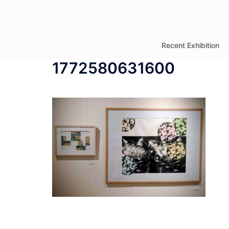
コ
ン
テ
Recent Exhibition
ン
1772580631600
ツ
へ
ス
キ
ッ
プ