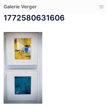
コ
Galerie Verger
ト
ン
グ
テ
1772580631606
ル
ン
メ
ツ
ニ
へ
ュ
ス
ー
キ
ッ
プ