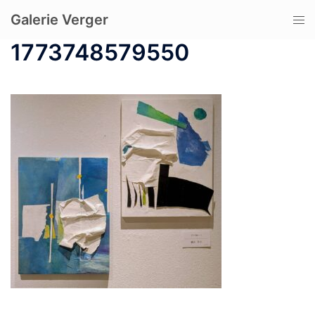
コ
Galerie Verger
ト
ン
グ
テ
1773748579550
ル
ン
メ
ツ
ニ
へ
ュ
ス
ー
キ
ッ
プ