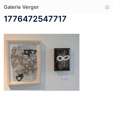
コ
Galerie Verger
ト
ン
グ
テ
1776472547717
ル
ン
メ
ツ
ニ
へ
ュ
ス
ー
キ
ッ
プ